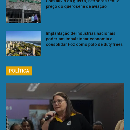
Com alívio da guerra, Petrobras reduz
preço do querosene de aviação
Implantação de indústrias nacionais
poderiam impulsionar economia e
consolidar Foz como polo de duty frees
POLÍTICA