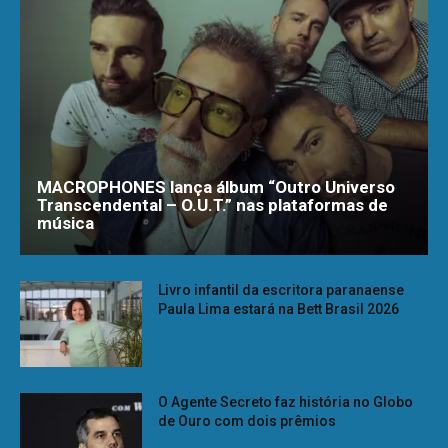
MACROPHONES lança álbum “Outro Universo
Transcendental – O.U.T.” nas plataformas de
música
Livro infantil da escritora paranaense
Paula Lima estará na Bett Brasil 2026
O Agente Secreto faz história no Globo
de Ouro com dois prêmios