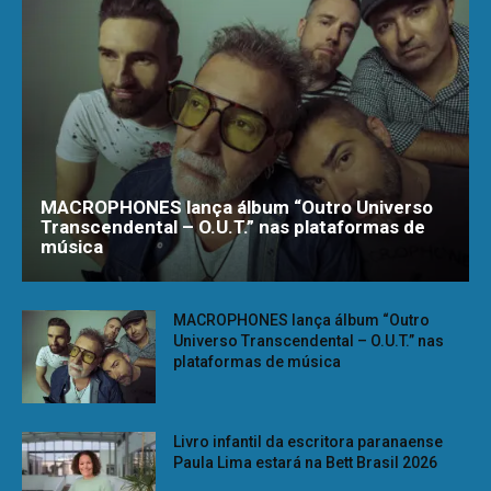
MACROPHONES lança álbum “Outro Universo
Transcendental – O.U.T.” nas plataformas de
música
MACROPHONES lança álbum “Outro
Universo Transcendental – O.U.T.” nas
plataformas de música
Livro infantil da escritora paranaense
Paula Lima estará na Bett Brasil 2026