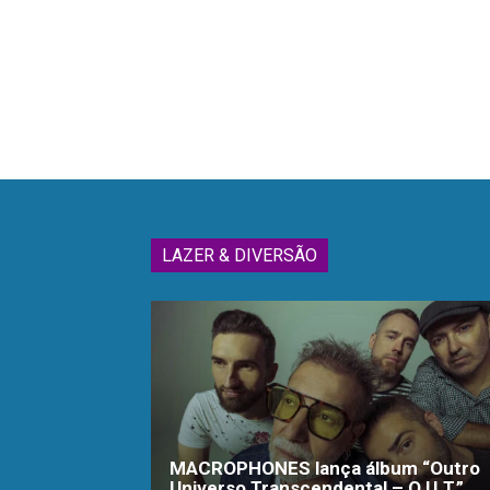
LAZER & DIVERSÃO
MACROPHONES lança álbum “Outro
Universo Transcendental – O.U.T.”