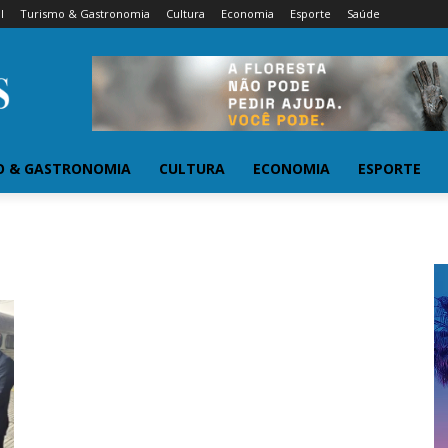
l
Turismo & Gastronomia
Cultura
Economia
Esporte
Saúde
O & GASTRONOMIA
CULTURA
ECONOMIA
ESPORTE