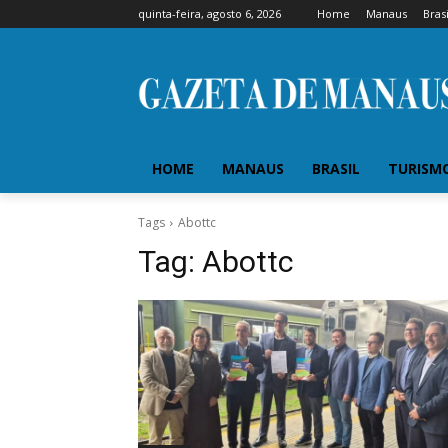
quinta-feira, agosto 6, 2026
Home
Manaus
Brasi
HOME
MANAUS
BRASIL
TURISM
Tags
Abottc
Tag:
Abottc