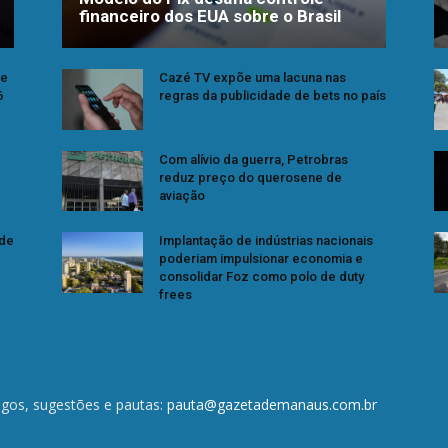
financeiro dos EUA sobre o Brasil
se
Cazé TV expõe uma lacuna nas
6
regras da publicidade de bets no país
Com alívio da guerra, Petrobras
reduz preço do querosene de
aviação
 de
Implantação de indústrias nacionais
poderiam impulsionar economia e
consolidar Foz como polo de duty
frees
igos, sugestões e pautas:
pauta@gazetademanaus.com.br