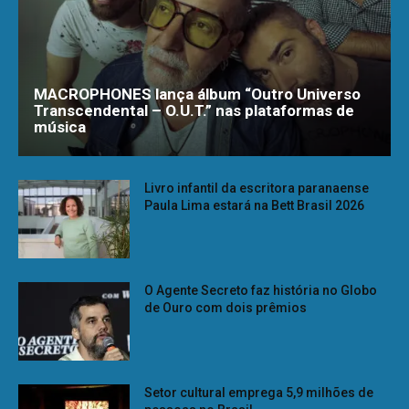
MACROPHONES lança álbum “Outro Universo
Transcendental – O.U.T.” nas plataformas de
música
Livro infantil da escritora paranaense
Paula Lima estará na Bett Brasil 2026
O Agente Secreto faz história no Globo
de Ouro com dois prêmios
Setor cultural emprega 5,9 milhões de