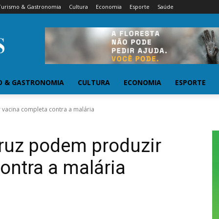
Turismo & Gastronomia
Cultura
Economia
Esporte
Saúde
O & GASTRONOMIA
CULTURA
ECONOMIA
ESPORTE
 vacina completa contra a malária
cruz podem produzir
ontra a malária