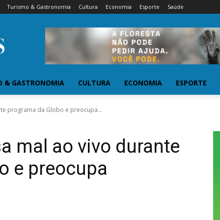
Turismo & Gastronomia
Cultura
Economia
Esporte
Saúde
O & GASTRONOMIA
CULTURA
ECONOMIA
ESPORTE
nte programa da Globo e preocupa...
a mal ao vivo durante
o e preocupa