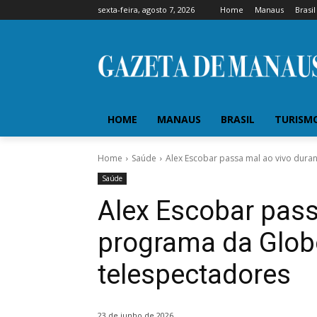
sexta-feira, agosto 7, 2026
Home
Manaus
Brasil
HOME
MANAUS
BRASIL
TURISM
Home
Saúde
Alex Escobar passa mal ao vivo dura
Saúde
Alex Escobar pass
programa da Glob
telespectadores
23 de junho de 2026