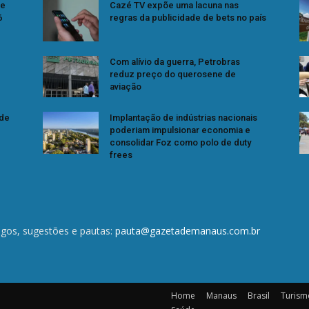
se
Cazé TV expõe uma lacuna nas
6
regras da publicidade de bets no país
Com alívio da guerra, Petrobras
reduz preço do querosene de
aviação
 de
Implantação de indústrias nacionais
poderiam impulsionar economia e
consolidar Foz como polo de duty
frees
igos, sugestões e pautas:
pauta@gazetademanaus.com.br
Home
Manaus
Brasil
Turism