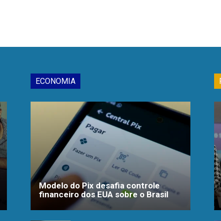
ECONOMIA
Modelo do Pix desafia controle
financeiro dos EUA sobre o Brasil