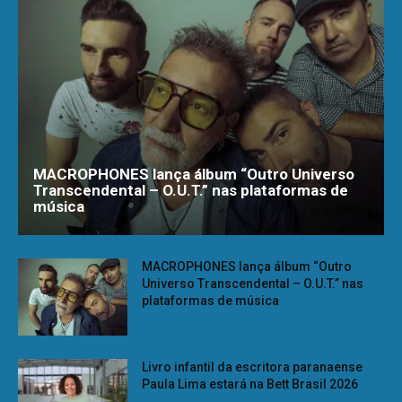
MACROPHONES lança álbum “Outro Universo
Transcendental – O.U.T.” nas plataformas de
música
MACROPHONES lança álbum “Outro
Universo Transcendental – O.U.T.” nas
plataformas de música
Livro infantil da escritora paranaense
Paula Lima estará na Bett Brasil 2026