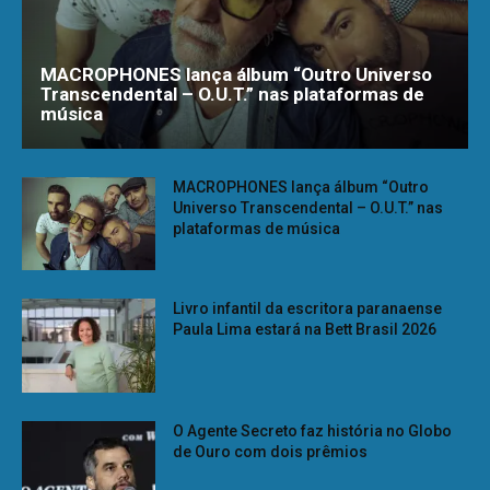
MACROPHONES lança álbum “Outro Universo
Transcendental – O.U.T.” nas plataformas de
música
MACROPHONES lança álbum “Outro
Universo Transcendental – O.U.T.” nas
plataformas de música
Livro infantil da escritora paranaense
Paula Lima estará na Bett Brasil 2026
O Agente Secreto faz história no Globo
de Ouro com dois prêmios