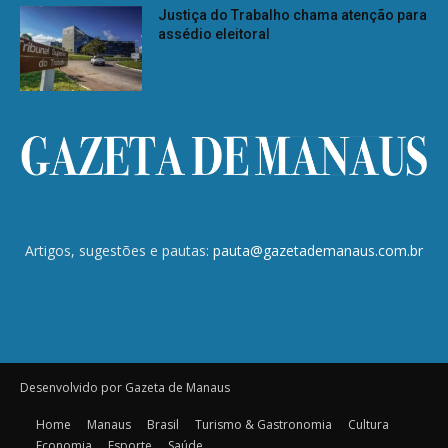
Justiça do Trabalho chama atenção para
assédio eleitoral
Artigos, sugestões e pautas:
pauta@gazetademanaus.com.br
Desenvolvido por Gazeta de Manaus
Home
Manaus
Brasil
Turismo & Gastronomia
Cultura
Economia
Esporte
Saúde