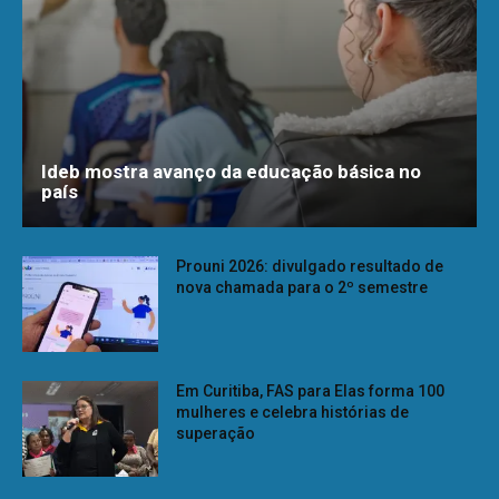
Ideb mostra avanço da educação básica no
país
Prouni 2026: divulgado resultado de
nova chamada para o 2º semestre
Em Curitiba, FAS para Elas forma 100
mulheres e celebra histórias de
superação