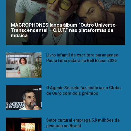
MACROPHONES lança álbum “Outro Universo
Transcendental – O.U.T.” nas plataformas de
música
Livro infantil da escritora paranaense
Paula Lima estará na Bett Brasil 2026
O Agente Secreto faz história no Globo
de Ouro com dois prêmios
Setor cultural emprega 5,9 milhões de
pessoas no Brasil