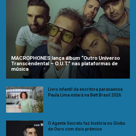
MACROPHONES lança álbum “Outro Universo
Transcendental – O.U.T.” nas plataformas de
música
Livro infantil da escritora paranaense
Paula Lima estará na Bett Brasil 2026
O Agente Secreto faz história no Globo
de Ouro com dois prêmios