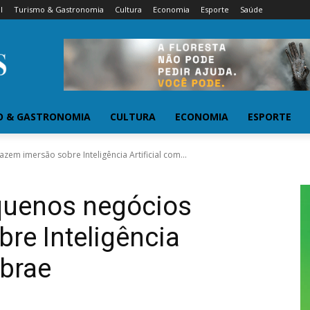
l
Turismo & Gastronomia
Cultura
Economia
Esporte
Saúde
O & GASTRONOMIA
CULTURA
ECONOMIA
ESPORTE
zem imersão sobre Inteligência Artificial com...
equenos negócios
re Inteligência
ebrae