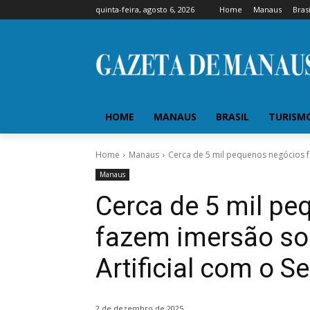
quinta-feira, agosto 6, 2026
Home
Manaus
Brasi
HOME
MANAUS
BRASIL
TURISM
Home
Manaus
Cerca de 5 mil pequenos negócios fa
Manaus
Cerca de 5 mil p
fazem imersão sob
Artificial com o S
2 de dezembro de 2025