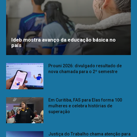
Ideb mostra avanço da educação básica no
país
Prouni 2026: divulgado resultado de
nova chamada para o 2º semestre
Em Curitiba, FAS para Elas forma 100
mulheres e celebra histórias de
superação
Justiça do Trabalho chama atenção para