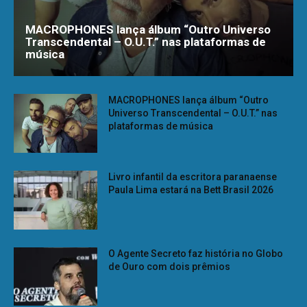
MACROPHONES lança álbum “Outro Universo
Transcendental – O.U.T.” nas plataformas de
música
MACROPHONES lança álbum “Outro
Universo Transcendental – O.U.T.” nas
plataformas de música
Livro infantil da escritora paranaense
Paula Lima estará na Bett Brasil 2026
O Agente Secreto faz história no Globo
de Ouro com dois prêmios