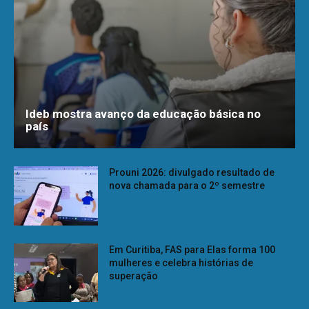
Ideb mostra avanço da educação básica no
país
Prouni 2026: divulgado resultado de
nova chamada para o 2º semestre
Em Curitiba, FAS para Elas forma 100
mulheres e celebra histórias de
superação