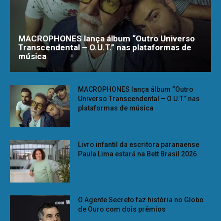
MACROPHONES lança álbum “Outro Universo
Transcendental – O.U.T.” nas plataformas de
música
MACROPHONES lança álbum “Outro
Universo Transcendental – O.U.T.” nas
plataformas de música
Livro infantil da escritora paranaense
Paula Lima estará na Bett Brasil 2026
O Agente Secreto faz história no Globo
de Ouro com dois prêmios