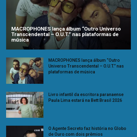
MACROPHONES lança álbum “Outro Universo
Transcendental – O.U.T.” nas plataformas de
música
MACROPHONES lança álbum “Outro
Universo Transcendental – O.U.T.” nas
plataformas de música
Livro infantil da escritora paranaense
Paula Lima estará na Bett Brasil 2026
O Agente Secreto faz história no Globo
de Ouro com dois prêmios