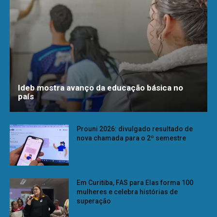
Ideb mostra avanço da educação básica no
país
Prouni 2026: divulgado resultado de
nova chamada para o 2º semestre
Em Curitiba, FAS para Elas forma 100
mulheres e celebra histórias de
superação