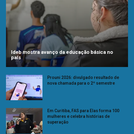
Ideb mostra avanço da educação básica no
país
Prouni 2026: divulgado resultado de
nova chamada para o 2º semestre
Em Curitiba, FAS para Elas forma 100
mulheres e celebra histórias de
superação