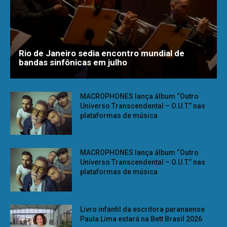
Rio de Janeiro sedia encontro mundial de
bandas sinfônicas em julho
MACROPHONES lança álbum “Outro
Universo Transcendental – O.U.T.” nas
plataformas de música
MACROPHONES lança álbum “Outro
Universo Transcendental – O.U.T.” nas
plataformas de música
Livro infantil da escritora paranaense
Paula Lima estará na Bett Brasil 2026